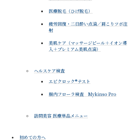
医療脱毛（ひげ脱毛）
疲労回復・二日酔い点滴／肩こりツボ注
射
美肌ケア（マッサージピール＋イオン導
入＋プレミアム美肌点滴）
ヘルスケア検査
エピクロック®テスト
腸内フローラ検査 Mykinso Pro
訪問美容 医療単品メニュー
初めての方へ