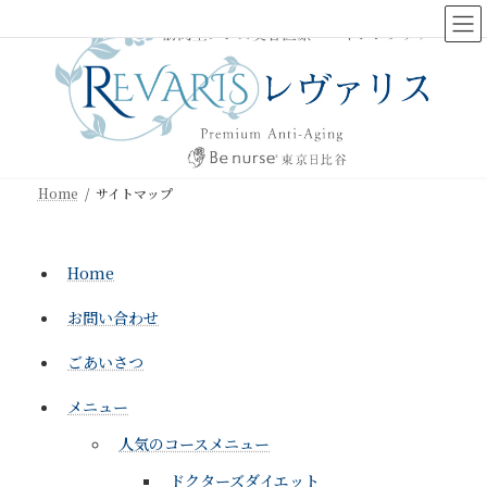
コ
ナ
ン
ビ
テ
ゲ
ン
ー
ツ
シ
へ
ョ
ス
ン
キ
に
ッ
移
Home
サイトマップ
プ
動
Home
お問い合わせ
ごあいさつ
メニュー
人気のコースメニュー
ドクターズダイエット